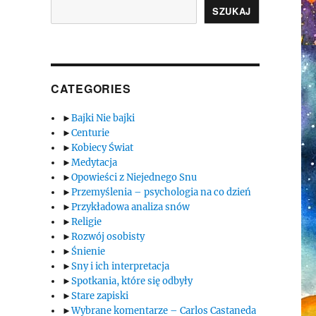
SZUKAJ
CATEGORIES
►
Bajki Nie bajki
►
Centurie
►
Kobiecy Świat
►
Medytacja
►
Opowieści z Niejednego Snu
►
Przemyślenia – psychologia na co dzień
►
Przykładowa analiza snów
►
Religie
►
Rozwój osobisty
►
Śnienie
►
Sny i ich interpretacja
►
Spotkania, które się odbyły
►
Stare zapiski
►
Wybrane komentarze – Carlos Castaneda