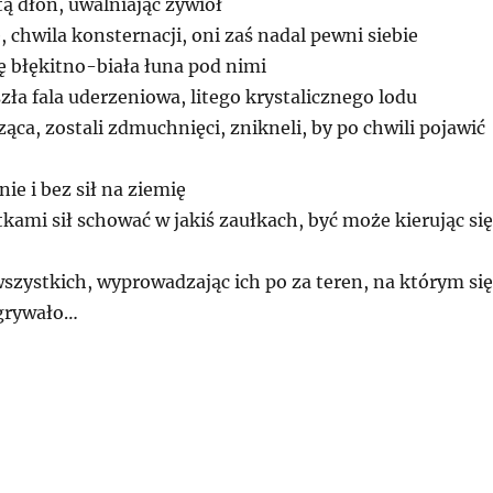
ą dłoń, uwalniając żywioł
e, chwila konsternacji, oni zaś nadal pewni siebie
ę błękitno-biała łuna pod nimi
zła fala uderzeniowa, litego krystalicznego lodu
ząca, zostali zdmuchnięci, znikneli, by po chwili pojawić
ie i bez sił na ziemię
ztkami sił schować w jakiś zaułkach, być może kierując się
szystkich, wyprowadzając ich po za teren, na którym się
zgrywało…