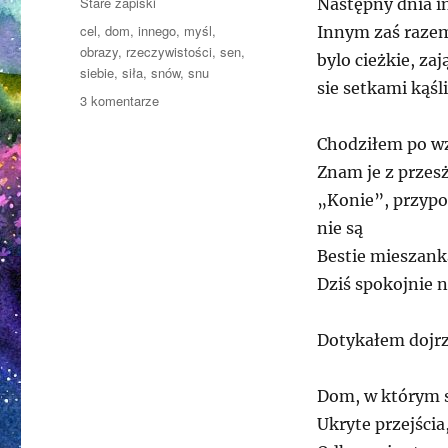
Kategorie
Stare zapiski
Następny dnia i
Tagi
cel
,
dom
,
innego
,
myśl
,
Innym zaś razem
obrazy
,
rzeczywistości
,
sen
,
bylo cieżkie, za
siebie
,
siła
,
snów
,
snu
sie setkami kąś
do
3 komentarze
Snów
dziesiątki,
Chodziłem po wz
rozwijących
Znam je z przesż
ścieżki
„Konie”, przypo
do
miejsc
nie są
wielu…
Bestie mieszank
Dziś spokojnie 
Dotykałem dojrz
Dom, w którym s
Ukryte przejści