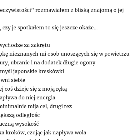
zeczywistości” rozmawiałem z bliską znajomą o jej
 czy je spotkałem to się jeszcze okaże…
i wychodze za zakrętu
kę nieznanych mi osob unoszących się w powietrzu
ury, ubranie i na dodatek długie ogony
myśl japonskie kreskówki
wni siebie
j coś dzieje się z moją ręką
apływa do niej energia
minimalnie mija cel, drugi tez
większą odległośc
znaczną wysokość
ka kroków, czując jak napływa wola