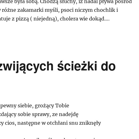
zawsze była sobą. Chodzą słuchy, iż nadal pływa pośród
w różne zakamarki myśli, psoci niczym chochlik i
uje z pizzą ( niejedną), cholera wie dokąd….
zwijących ścieżki do
pewny siebie, grożący Tobie
dający sobie sprawy, ze nadejdę
y cios, następne w otchłani snu zniknęły