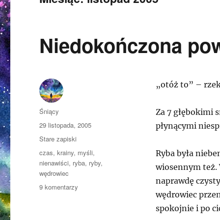
Niedokończona po
„otóż to” – rze
Autor
Śniący
Za 7 głębokimi 
Opublikowano
29 listopada, 2005
płynącymi niespi
Kategorie
Stare zapiski
Tagi
czas
,
krainy
,
myśli
,
Ryba była niebe
nienawiści
,
ryba
,
ryby
,
wiosennym też. 
wędrowiec
naprawdę czysty
do
9 komentarzy
wędrowiec przemi
Niedokończona
powieść
spokojnie i po c
Prozepiny…