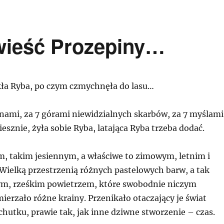
wieść Prozepiny…
kła Ryba, po czym czmychnęła do lasu…
snami, za 7 górami niewidzialnych skarbów, za 7 myślami
esznie, żyła sobie Ryba, latająca Ryba trzeba dodać.
m, takim jesiennym, a właściwe to zimowym, letnim i
Wielką przestrzenią różnych pastelowych barw, a tak
m, rześkim powietrzem, które swobodnie niczym
erzało różne krainy. Przenikało otaczający je świat
ichutku, prawie tak, jak inne dziwne stworzenie – czas.