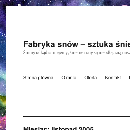
Fabryka snów – sztuka śnie
Śnimy odkąd istniejemy, śnienie i sny są nieodłączną nasz
Strona główna
O mnie
Oferta
Kontakt
Miesiąc:
listopad 2005