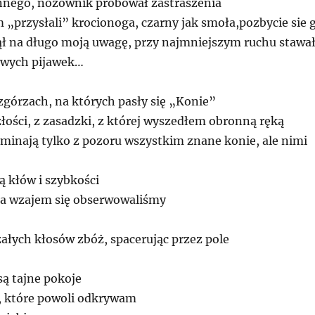
nnego, nożownik próbował zastraszenia
 „przysłali” krocionoga, czarny jak smoła,pozbycie sie 
jął na długo moją uwagę, przy najmniejszym ruchu stawa
liwych pijawek…
górzach, na których pasły się „Konie”
łości, z zasadzki, z której wyszedłem obronną ręką
minają tylko z pozoru wszystkim znane konie, ale nimi
ą kłów i szybkości
na wzajem się obserwowaliśmy
ałych kłosów zbóż, spacerując przez pole
ą tajne pokoje
a, które powoli odkrywam