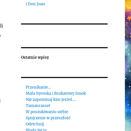
i Don Juan
li
,
Ostatnie wpisy
Przenikanie…
Mała Syrenka i Brokatowy Smok
ą
Nie zapominaj kim jesteś….
Tamanrasset
W poszukiwaniu siebie
Spojrzenie w przeszłość
Odetchnij
Woda życia