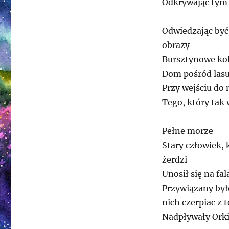
Odkrywając tym 
Odwiedzając być
obrazy
Bursztynowe kol
Dom pośród las
Przy wejściu do 
Tego, który tak 
Pełne morze
Stary człowiek, 
żerdzi
Unosił się na f
Przywiązany byłe
nich czerpiac z t
Nadpływały Orki,