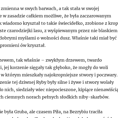
 zmienna w swych barwach, a tak stała w swojej
 że w zasadzie całkiem możliwe, że była zaczarowanym
k wiadomo kryształ to takie świecidełko, zrobione z krop
ste czarodziejki lasu, z wyśpiewanym przez nie blaskiem
dobrymi myślami o wolności dusz. Właśnie taki miał być
o promieni ów kryształ.
rzewem, tak właśnie – zwykłym drzewem, twardo
, jej korzenie sięgały tak głęboko, że mogły do woli
, w którym mieszkały najokropniejsze stwory i poczwary.
zenie tej dziwnej Ryby były silne i żywe i stwory wolały
o nich, siedziały wiec niepocieszone, kipiące nienawiści
ich ciemnych norach pełnych słodkich niby-skarbów.
 była Gruba, ale czasem Piła, na Bezrybiu traciła