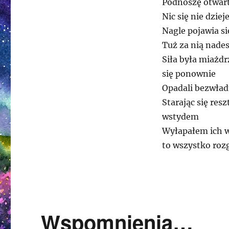
Podnoszę otwart
Nic się nie dziej
Nagle pojawia si
Tuż za nią nades
Siła była miażdr
się ponownie
Opadali bezwładn
Starając się res
wstydem
Wyłapałem ich w
to wszystko ro
Wspomnienia…