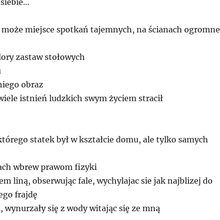
siebie…
 może miejsce spotkań tajemnych, na ścianach ogromne
ory zastaw stołowych
u
niego obraz
wiele istnień ludzkich swym życiem stracił
którego statek był w kształcie domu, ale tylko samych
alach wbrew prawom fizyki
m liną, obserwując fale, wychylajac sie jak najblizej do
ego frajdę
 wynurzały się z wody witając się ze mną