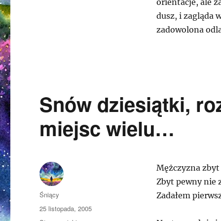
orientacje, ale 
dusz, i zagląda 
zadowolona odlat
Snów dziesiątki, ro
miejsc wielu…
Mężczyzna zbyt 
Zbyt pewny nie z
Autor
Śniący
Zadałem pierwsz
Opublikowano
25 listopada, 2005