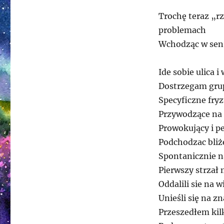
Trochę teraz „r
problemach
Wchodząc w sen,
Ide sobie ulica 
Dostrzegam grup
Specyficzne fryz
Przywodzące na 
Prowokujący i pe
Podchodzac bliże
Spontanicznie n
Pierwszy strzał 
Oddalili sie na 
Unieśli się na 
Przeszedłem kil