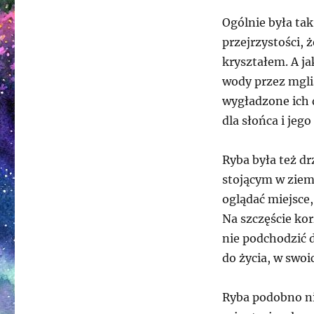
Ogólnie była tak
przejrzystości,
kryształem. A ja
wody przez mgli
wygładzone ich 
dla słońca i jeg
Ryba była też d
stojącym w ziemi
oglądać miejsce
Na szczęście kor
nie podchodzić d
do życia, w swo
Ryba podobno nie