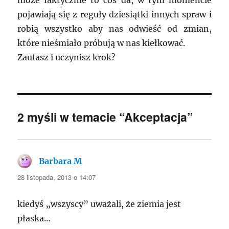
może faktycznie to coś da, w tym momencie
pojawiają się z reguły dziesiątki innych spraw i
robią wszystko aby nas odwieść od zmian,
które nieśmiało próbują w nas kiełkować.
Zaufasz i uczynisz krok?
2 myśli w temacie “Akceptacja”
Barbara M
pisze:
28 listopada, 2013 o 14:07
kiedyś „wszyscy” uważali, że ziemia jest
płaska…