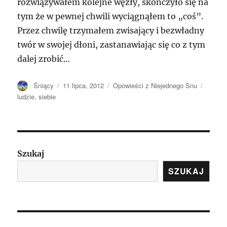
rozwiązywałem kolejne węzły, skończyło się na
tym że w pewnej chwili wyciągnąłem to „coś”.
Przez chwilę trzymałem zwisający i bezwładny
twór w swojej dłoni, zastanawiając się co z tym
dalej zrobić…
Autor
Opublikowano
Kategorie
Tagi
Śniący
11 lipca, 2012
Opowieści z Niejednego Snu
ludzie
,
siebie
Szukaj
SZUKAJ