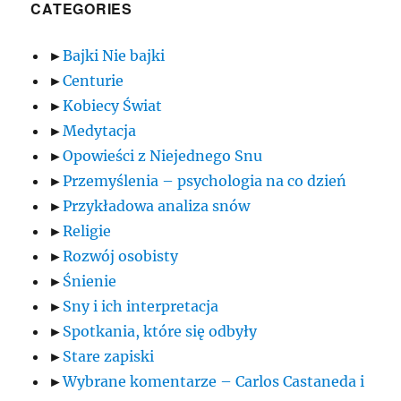
CATEGORIES
►
Bajki Nie bajki
►
Centurie
►
Kobiecy Świat
►
Medytacja
►
Opowieści z Niejednego Snu
►
Przemyślenia – psychologia na co dzień
►
Przykładowa analiza snów
►
Religie
►
Rozwój osobisty
►
Śnienie
►
Sny i ich interpretacja
►
Spotkania, które się odbyły
►
Stare zapiski
►
Wybrane komentarze – Carlos Castaneda i