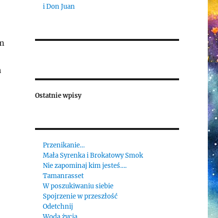
i Don Juan
ym
h
Ostatnie wpisy
Przenikanie…
Mała Syrenka i Brokatowy Smok
Nie zapominaj kim jesteś….
Tamanrasset
W poszukiwaniu siebie
Spojrzenie w przeszłość
Odetchnij
Woda życia