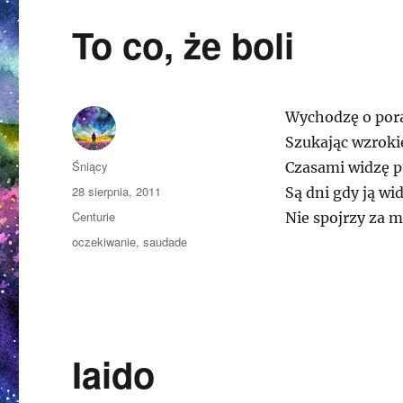
To co, że boli
Wychodzę o pora
Szukając wzroki
Autor
Śniący
Czasami widzę p
Opublikowano
28 sierpnia, 2011
Są dni gdy ją wi
Kategorie
Centurie
Nie spojrzy za m
Tagi
oczekiwanie
,
saudade
Iaido