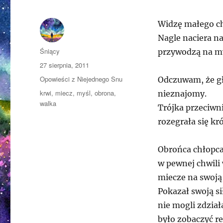
Widzę małego ch
Nagle naciera n
Autor
Śniący
przywodzą na my
Opublikowano
27 sierpnia, 2011
Kategorie
Opowieści z Niejednego Snu
Odczuwam, że gł
Tagi
krwi
,
miecz
,
myśl
,
obrona
,
nieznajomy.
walka
Trójka przeciwn
rozegrała się kró
Obrońca chłopca
w pewnej chwili
miecze na swoją 
Pokazał swoją si
nie mogli zdział
było zobaczyć re