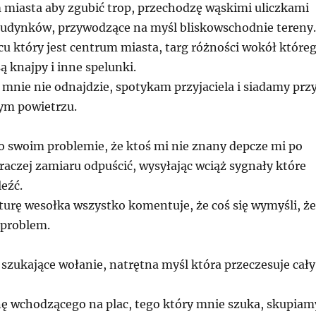
miasta aby zgubić trop, przechodzę wąskimi uliczkami
budynków, przywodzące na myśl bliskowschodnie tereny.
cu który jest centrum miasta, targ różności wokół które
 knajpy i inne spelunki.
t mnie nie odnajdzie, spotykam przyjaciela i siadamy prz
żym powietrzu.
swoim problemie, że ktoś mi nie znany depcze mi po
 raczej zamiaru odpuścić, wysyłając wciąż sygnały które
eźć.
turę wesołka wszystko komentuje, że coś się wymyśli, że
 problem.
szukające wołanie, natrętna myśl która przeczesuje cały
 wchodzącego na plac, tego który mnie szuka, skupiam