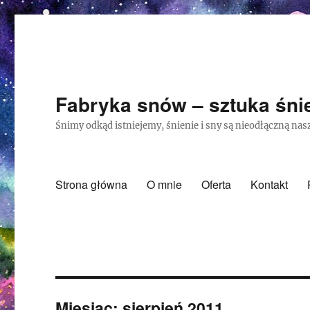
Fabryka snów – sztuka śnie
Śnimy odkąd istniejemy, śnienie i sny są nieodłączną nasz
Strona główna
O mnie
Oferta
Kontakt
Miesiąc:
sierpień 2011