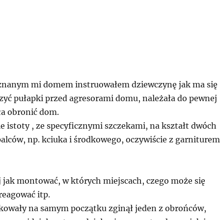
e znanym mi domem instruowałem dziewczynę jak ma się
rzyć pułapki przed agresorami domu, należała do pewnej
ła obronić dom.
ie istoty , ze specyficznymi szczekami, na kształt dwóch
palców, np. kciuka i środkowego, oczywiście z garniturem
 jak montować, w których miejscach, czego może się
reagować itp.
akowały na samym początku zginął jeden z obrońców,