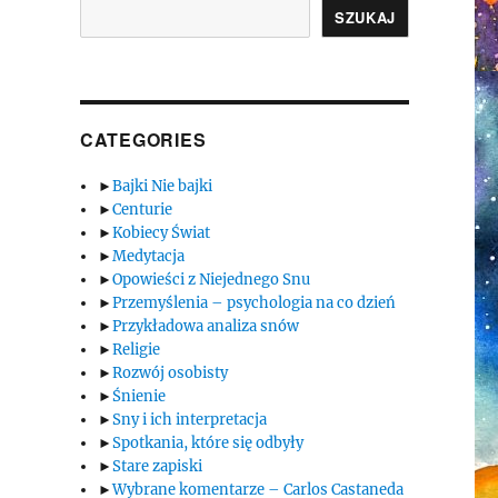
SZUKAJ
CATEGORIES
►
Bajki Nie bajki
►
Centurie
►
Kobiecy Świat
►
Medytacja
►
Opowieści z Niejednego Snu
►
Przemyślenia – psychologia na co dzień
►
Przykładowa analiza snów
►
Religie
►
Rozwój osobisty
►
Śnienie
►
Sny i ich interpretacja
►
Spotkania, które się odbyły
►
Stare zapiski
►
Wybrane komentarze – Carlos Castaneda