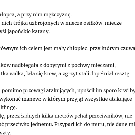
łopca, a przy nim mężczyznę.
a nich trójka uzbrojonych w miecze osiłków, miecze
śl japońskie katany.
ównym ich celem jest mały chłopiec, przy którym czuwa
ików nadbiegała z dobytymi z pochwy mieczami,
tka walka, lała się krew, a zgrzyt stali dopełniał resztę.
 pomimo przewagi atakujących, upuścił im sporo krwi b
 wykonać manewr w którym przyjął wszystkie atakujące
klingę.
łę, przez ładnych kilka metrów pchał przeciwników, nic
ać przeciwko jednemu. Przyparł ich do muru, nie dane mi
szty.