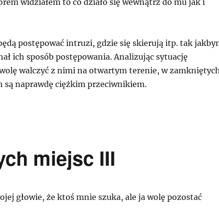
rem widziałem to co działo się wewnątrz do mu jak i
ędą postępować intruzi, gdzie się skierują itp. tak jakb
ał ich sposób postępowania. Analizując sytuację
wolę walczyć z nimi na otwartym terenie, w zamkniętyc
 są naprawdę ciężkim przeciwnikiem.
ch miejsc III
ojej głowie, że ktoś mnie szuka, ale ja wolę pozostać