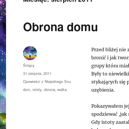
Obrona domu
Przed bliżej ni
bronić i jak two
Autor
Śniący
grupy która mia
Opublikowano
31 sierpnia, 2011
Były to niewielk
Kategorie
Opowieści z Niejednego Snu
stykających się 
Tagi
dom
,
istoty
,
obrona
,
walka
uzębienia.
Pokazywałem jej
spodziewać ,jak 
Gdy istoty zaat