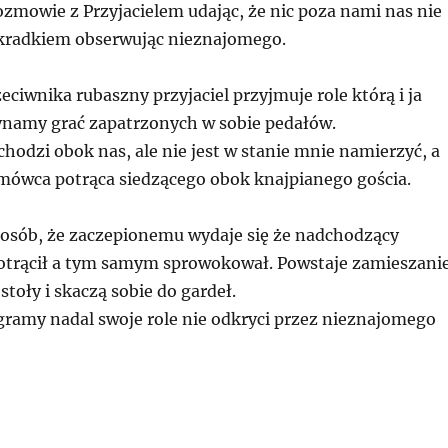
rozmowie z Przyjacielem udając, że nic poza nami nas nie
 ukradkiem obserwując nieznajomego.
eciwnika rubaszny przyjaciel przyjmuje role którą i ja
ynamy grać zapatrzonych w sobie pedałów.
odzi obok nas, ale nie jest w stanie mnie namierzyć, a
mówca potrąca siedzącego obok knajpianego gościa.
sposób, że zaczepionemu wydaje się że nadchodzący
trącił a tym samym sprowokował. Powstaje zamieszanie
stoły i skaczą sobie do gardeł.
gramy nadal swoje role nie odkryci przez nieznajomego