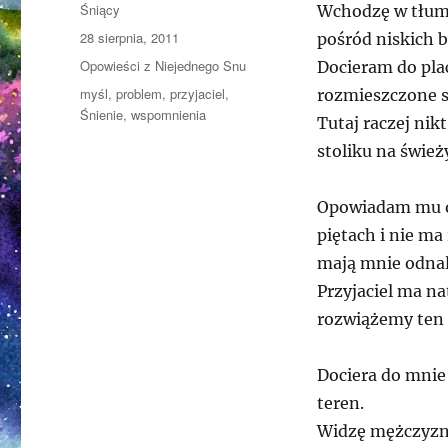
Autor
Śniący
Wchodzę w tłum 
Opublikowano
28 sierpnia, 2011
pośród niskich 
Kategorie
Opowieści z Niejednego Snu
Docieram do pla
Tagi
myśl
,
problem
,
przyjaciel
,
rozmieszczone są
Śnienie
,
wspomnienia
Tutaj raczej nik
stoliku na świe
Opowiadam mu o 
piętach i nie ma
mają mnie odnal
Przyjaciel ma na
rozwiążemy ten
Dociera do mnie 
teren.
Widzę mężczyznę