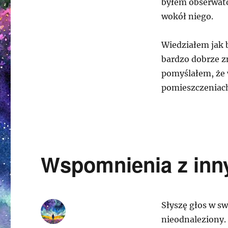
byłem obserwato
wokół niego.
Wiedziałem jak b
bardzo dobrze zn
pomyślałem, że 
pomieszczeniach
Wspomnienia z inny
Słyszę głos w sw
nieodnaleziony.