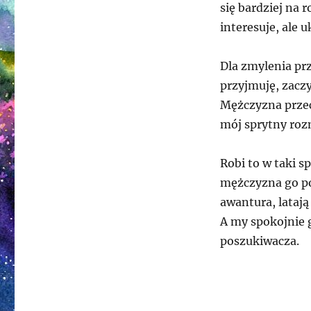
się bardziej na 
interesuje, ale
Dla zmylenia prz
przyjmuję, zacz
Mężczyzna przech
mój sprytny roz
Robi to w taki 
mężczyzna go po
awantura, latają 
A my spokojnie 
poszukiwacza.