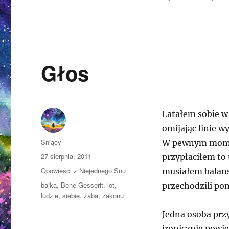
Głos
Latałem sobie w
omijając linie w
Autor
Śniący
W pewnym momen
Opublikowano
27 sierpnia, 2011
przypłaciłem to 
Kategorie
Opowieści z Niejednego Snu
musiałem balans
Tagi
bajka
,
Bene Gesserit
,
lot
,
przechodzili poni
ludzie
,
siebie
,
żaba
,
zakonu
Jedna osoba przy
ironicznie powi