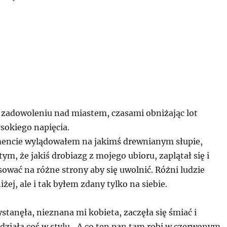
 zadowoleniu nad miastem, czasami obniżając lot
ysokiego napięcia.
cie wylądowałem na jakimś drewnianym słupie,
tym, że jakiś drobiazg z mojego ubioru, zaplątał się i
ować na różne strony aby się uwolnić. Różni ludzie
żej, ale i tak byłem zdany tylko na siebie.
stanęła, nieznana mi kobieta, zaczęła się śmiać i
edziała coś w stylu „A co ten pan tam robi w czerwonym