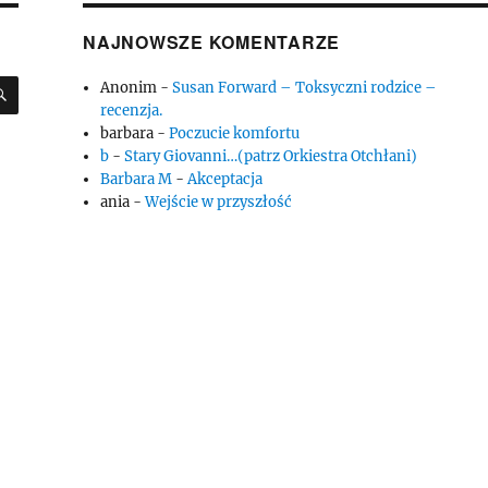
NAJNOWSZE KOMENTARZE
SZUKAJ
Anonim
-
Susan Forward – Toksyczni rodzice –
recenzja.
barbara
-
Poczucie komfortu
b
-
Stary Giovanni…(patrz Orkiestra Otchłani)
Barbara M
-
Akceptacja
ania
-
Wejście w przyszłość