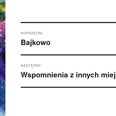
Nawigacja
POPRZEDNI
wpisu
Bajkowo
Poprzedni
wpis:
NASTĘPNY
Wspomnienia z innych miejs
Następny
wpis: