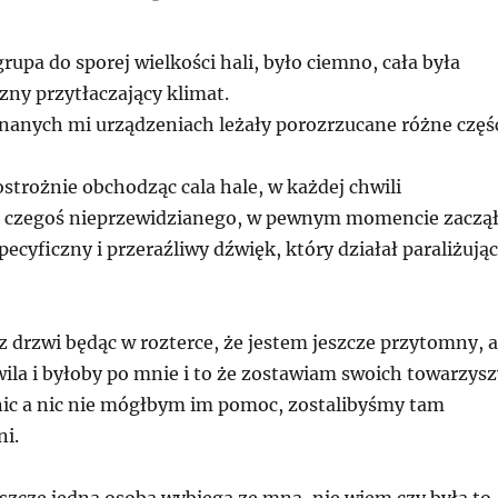
rupa do sporej wielkości hali, było ciemno, cała była
zny przytłaczający klimat.
nanych mi urządzeniach leżały porozrzucane różne częś
strożnie obchodząc cala hale, w każdej chwili
ę czegoś nieprzewidzianego, w pewnym momencie zaczą
ecyficzny i przeraźliwy dźwięk, który działał paraliżują
 drzwi będąc w rozterce, że jestem jeszcze przytomny, a
ila i byłoby po mnie i to że zostawiam swoich towarzysz
ic a nic nie mógłbym im pomoc, zostalibyśmy tam
ni.