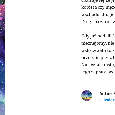
Okazuje się że j
kobieta czy mężc
wschodu, długie 
Długie i czarne 
Gdy już oddalili
nieznajomy, nie 
wskazywało to ż
przejściu przez 
Nie był altruist
jego zapłata bę
Autor:
Ś
Snienie.