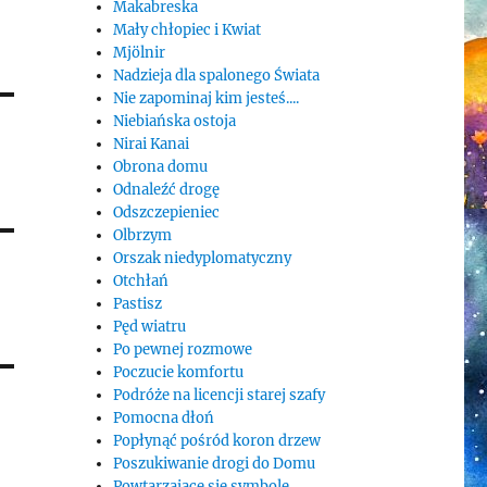
Makabreska
Mały chłopiec i Kwiat
Mjölnir
Nadzieja dla spalonego Świata
Nie zapominaj kim jesteś....
Niebiańska ostoja
Nirai Kanai
Obrona domu
Odnaleźć drogę
Odszczepieniec
Olbrzym
Orszak niedyplomatyczny
Otchłań
Pastisz
Pęd wiatru
Po pewnej rozmowe
Poczucie komfortu
Podróże na licencji starej szafy
Pomocna dłoń
Popłynąć pośród koron drzew
Poszukiwanie drogi do Domu
Powtarzające się symbole