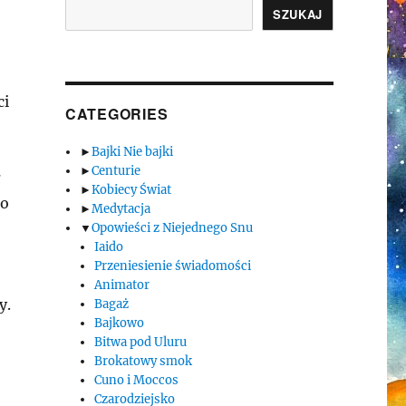
SZUKAJ
ci
CATEGORIES
►
Bajki Nie bajki
►
Centurie
ł
►
Kobiecy Świat
co
►
Medytacja
▼
Opowieści z Niejednego Snu
Iaido
Przeniesienie świadomości
Animator
y.
Bagaż
Bajkowo
Bitwa pod Uluru
Brokatowy smok
Cuno i Moccos
Czarodziejsko