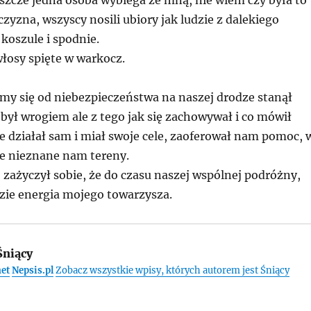
eszcze jedna osoba wybiega ze mną, nie wiem czy była to
zyzna, wszyscy nosili ubiory jak ludzie z dalekiego
koszule i spodnie.
włosy spięte w warkocz.
śmy się od niebezpieczeństwa na naszej drodze stanął
był wrogiem ale z tego jak się zachowywał i co mówił
e działał sam i miał swoje cele, zaoferował nam pomoc, 
te nieznane nam tereny.
ą, zażyczył sobie, że do czasu naszej wspólnej podróżny,
dzie energia mojego towarzysza.
niący
net
Nepsis.pl
Zobacz wszystkie wpisy, których autorem jest Śniący