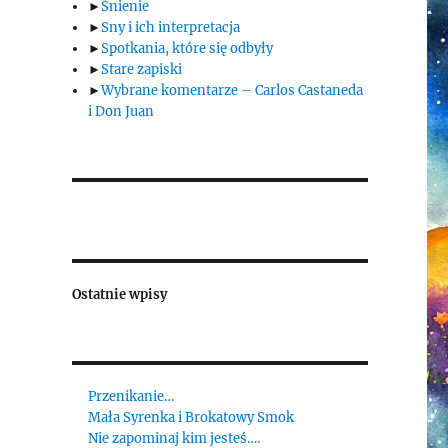
►
Śnienie
►
Sny i ich interpretacja
►
Spotkania, które się odbyły
►
Stare zapiski
►
Wybrane komentarze – Carlos Castaneda
i Don Juan
Ostatnie wpisy
Przenikanie…
Mała Syrenka i Brokatowy Smok
Nie zapominaj kim jesteś….