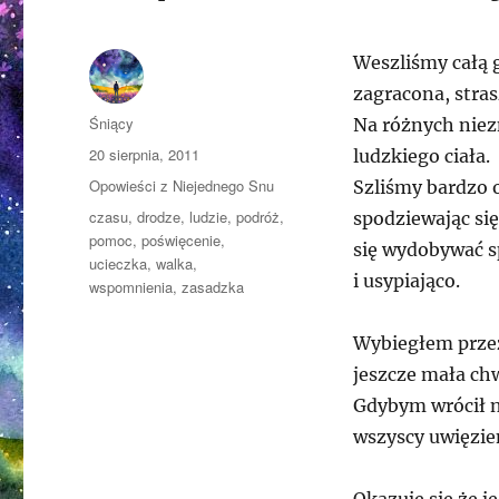
Weszliśmy całą g
zagracona, stras
Autor
Śniący
Na różnych niez
Opublikowano
20 sierpnia, 2011
ludzkiego ciała.
Kategorie
Opowieści z Niejednego Snu
Szliśmy bardzo o
Tagi
czasu
,
drodze
,
ludzie
,
podróż
,
spodziewając si
pomoc
,
poświęcenie
,
się wydobywać sp
ucieczka
,
walka
,
i usypiająco.
wspomnienia
,
zasadzka
Wybiegłem przez
jeszcze mała chw
Gdybym wrócił n
wszyscy uwięzie