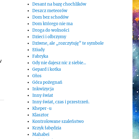
Desant na bazę chochlików
Deszcz meteorów
Dom bez schodów
Dom którego nie ma
Droga do wolności
Dzieci i olbrzymy
Dziwne, ale „rozczytuję” te symbole
Etiudy
Fabryka
w
Gdy nie dajesz nic z siebie...
Gepard i kotka
Głos
Góra pożegnań
Inkwizycja
Inny świat
Inny świat, czas i przestrzeń.
Kheper-u
Klasztor
Kontrolowane szaleństwo
Krzyk łabędzia
Mahabei