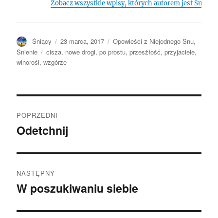
Zobacz wszystkie wpisy, których autorem jest Śniący
Autor
Opublikowano
Kategorie
Śniący
23 marca, 2017
Opowieści z Niejednego Snu
,
Tagi
Śnienie
cisza
,
nowe drogi
,
po prostu
,
przesżłość
,
przyjaciele
,
winorośl
,
wzgórze
Nawigacja
POPRZEDNI
wpisu
Odetchnij
Poprzedni
wpis:
NASTĘPNY
W poszukiwaniu siebie
Następny
wpis: