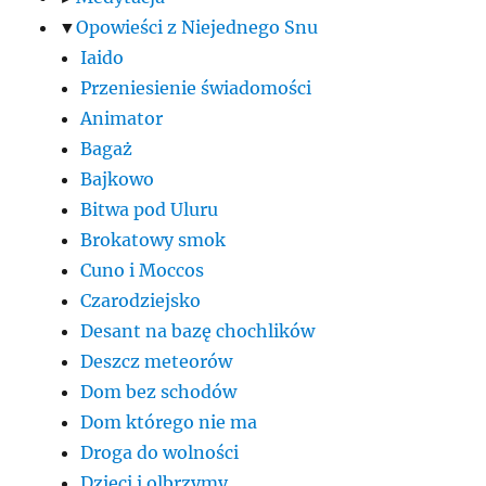
▼
Opowieści z Niejednego Snu
Iaido
Przeniesienie świadomości
Animator
Bagaż
Bajkowo
Bitwa pod Uluru
Brokatowy smok
Cuno i Moccos
Czarodziejsko
Desant na bazę chochlików
Deszcz meteorów
Dom bez schodów
Dom którego nie ma
Droga do wolności
Dzieci i olbrzymy