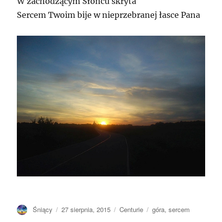
W zachodzącym Słońcu skryta
Sercem Twoim bije w nieprzebranej łasce Pana
Autor
Opublikowano
Kategorie
Tagi
Śniący
27 sierpnia, 2015
Centurie
góra
,
sercem