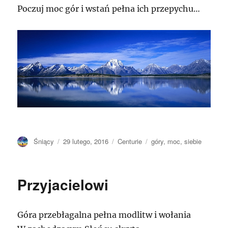
Poczuj moc gór i wstań pełna ich przepychu…
Autor
Opublikowano
Kategorie
Tagi
Śniący
29 lutego, 2016
Centurie
góry
,
moc
,
siebie
Przyjacielowi
Góra przebłagalna pełna modlitw i wołania