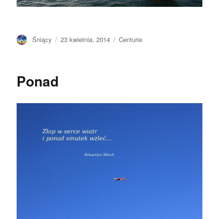
Autor
Opublikowano
Kategorie
Śniący
23 kwietnia, 2014
Centurie
Ponad