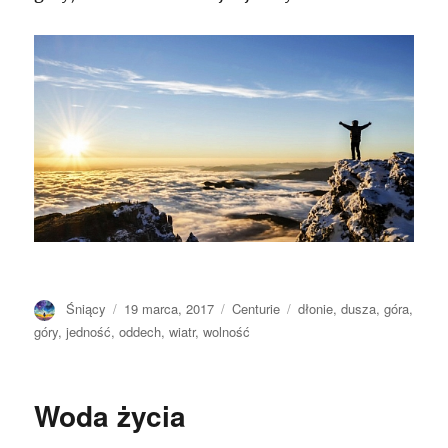
Autor
Opublikowano
Kategorie
Tagi
Śniący
19 marca, 2017
Centurie
dłonie
,
dusza
,
góra
,
góry
,
jedność
,
oddech
,
wiatr
,
wolność
Woda życia