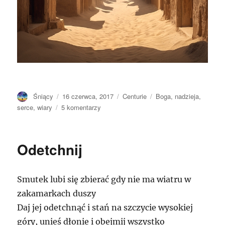
Autor
Opublikowano
Kategorie
Tagi
Śniący
16 czerwca, 2017
Centurie
Boga
,
nadzieja
,
do
serce
,
wiary
5 komentarzy
Tamanrasset
Odetchnij
Smutek lubi się zbierać gdy nie ma wiatru w
zakamarkach duszy
Daj jej odetchnąć i stań na szczycie wysokiej
góry, unieś dłonie i obejmij wszystko