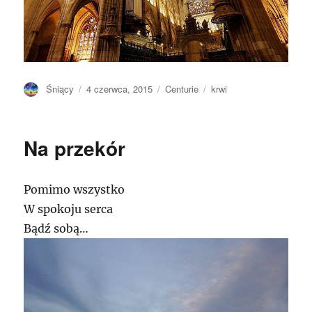
Autor
Opublikowano
Kategorie
Tagi
Śniący
4 czerwca, 2015
Centurie
krwi
Na przekór
Pomimo wszystko
W spokoju serca
Bądź sobą…