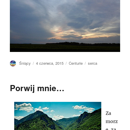
Autor
Opublikowano
Kategorie
Tagi
Śniący
4 czerwca, 2015
Centurie
serca
Porwij mnie…
Za
morz
e, za