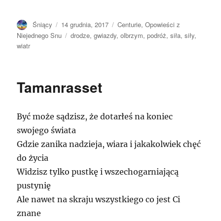
Autor
Opublikowano
Kategorie
Śniący
14 grudnia, 2017
Centurie
,
Opowieści z
Tagi
Niejednego Snu
drodze
,
gwiazdy
,
olbrzym
,
podróż
,
siła
,
siły
,
wiatr
Tamanrasset
Być może sądzisz, że dotarłeś na koniec
swojego świata
Gdzie zanika nadzieja, wiara i jakakolwiek chęć
do życia
Widzisz tylko pustkę i wszechogarniającą
pustynię
Ale nawet na skraju wszystkiego co jest Ci
znane