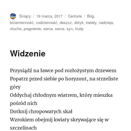
Autor
Opublikowano
Kategorie
Tagi
Śniący
19 marca, 2017
Centurie
Bóg
,
brzemienność
,
codzienność
,
deszcz
,
dotyk
,
kwiaty
,
nadzieja
,
otucha
,
pragnienie
,
serca
,
serce
,
syn
,
trudy
Widzenie
Przysiądź na ławce pod rozłożystym drzewem
Popatrz przed siebie po horyzont, na strzeliste
góry
Oddychaj chłodnym wiatrem, który mieszka
pośród nich
Dotknij chropowatych skał
Wzrokiem obejmij kwiaty skrywające się w
szczelinach