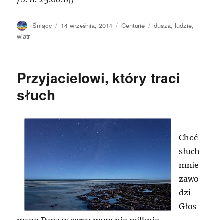
Autor
Opublikowano
Kategorie
Tagi
Śniący
14 września, 2014
Centurie
dusza
,
ludzie
,
wiatr
Przyjacielowi, który traci
słuch
Choć
słuch
mnie
zawo
dzi
Głos
mego Pana w sercu mym nie milknie