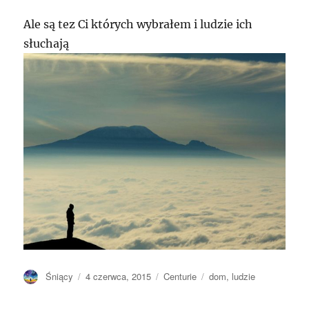
Ale są tez Ci których wybrałem i ludzie ich
słuchają
Autor
Opublikowano
Kategorie
Tagi
Śniący
4 czerwca, 2015
Centurie
dom
,
ludzie