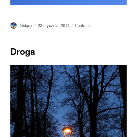
Autor
Opublikowano
Kategorie
Śniący
22 stycznia, 2014
Centurie
Droga