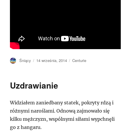
Autor
Opublikowano
Kategorie
Śniący
14 września, 2014
Centurie
Uzdrawianie
Widziałem zaniedbany statek, pokryty rdzą i
różnymi naroślami. Odnową zajmowało się
kilku mężczyzn, wspólnymi siłami wypchnęli
go z hangaru.