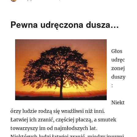
Pewna udręczona dusza…
Głos
udręc
zonej
duszy
:
Niekt
órzy ludzie rodzą się wrażliwsi niż inni.
Łatwiej ich zranić, częściej płaczą, a smutek
towarzyszy im od najmłodszych lat.
Niektórych ludzi łatwiej zranić, między innymi