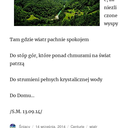
niezli
czone
wyspy
Tam gdzie wiatr pachnie spokojem
Do stóp gór, które ponad chmurami na świat
patrzą
Do strumieni pełnych krystalicznej wody
Do Domu…
/S.M. 13.09.14/
Autor
Opublikowano
Kategorie
Tagi
Śniący
14 września, 2014
Centurie
wiatr