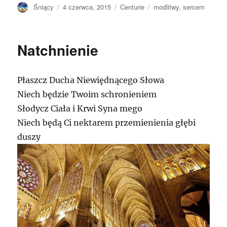
Autor
Opublikowano
Kategorie
Tagi
Śniący
4 czerwca, 2015
Centurie
modlitwy
,
sercem
Natchnienie
Płaszcz Ducha Niewiędnącego Słowa
Niech będzie Twoim schronieniem
Słodycz Ciała i Krwi Syna mego
Niech będą Ci nektarem przemienienia głębi
duszy