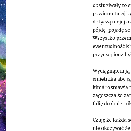
obsługiwały to s
powinno tutaj by
dotyczą mojej os
pójdę-pojadę sob
Wszystko przem
ewentualność kł
przyczepiona był
Wyciągnąłem ją
śmietnika aby j
kimś rozmawia pr
zagęszcza że za
folię do śmietni
Czuję że każda s
nie okazywać że