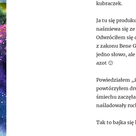
kubraczek.
Ja tu się produku
naśmiewa się ze
Odwróciłem się d
z zakonu Bene G
jedno słowo, ale
azot 🙂
Powiedziałem „ż
powtórzyłem dru
śmiechu zaczęła 
naśladowały ruc
Tak to bajka się