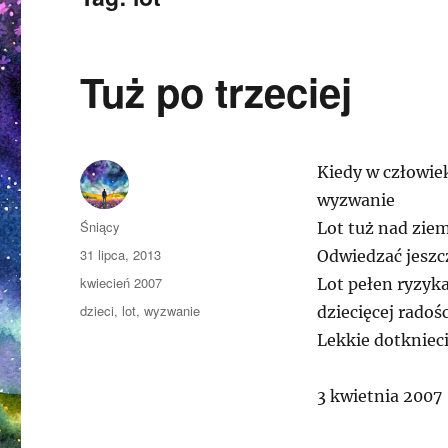
Tuż po trzeciej
Kiedy w człowie
wyzwanie
Autor
Śniący
Lot tuż nad ziem
Opublikowano
31 lipca, 2013
Odwiedzać jeszc
Kategorie
kwiecień 2007
Lot pełen ryzyk
Tagi
dzieci
,
lot
,
wyzwanie
dziecięcej radośc
Lekkie dotknieci
3 kwietnia 2007