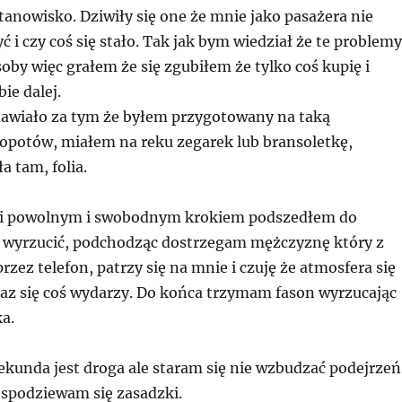
tanowisko. Dziwiły się one że mnie jako pasażera nie
ć i czy coś się stało. Tak jak bym wiedział że te problemy
oby więc grałem że się zgubiłem że tylko coś kupię i
ie dalej.
awiało za tym że byłem przygotowany na taką
opotów, miałem na reku zegarek lub bransoletkę,
a tam, folia.
 i powolnym i swobodnym krokiem podszedłem do
ą wyrzucić, podchodząc dostrzegam mężczyznę który z
zez telefon, patrzy się na mnie i czuję że atmosfera się
raz się coś wydarzy. Do końca trzymam fason wyrzucając
ka.
ekunda jest droga ale staram się nie wzbudzać podejrzeń 
 spodziewam się zasadzki.