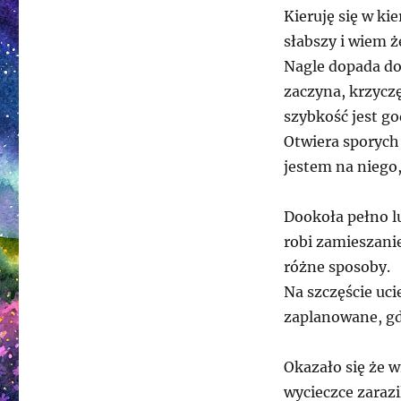
Kieruję się w kie
słabszy i wiem ż
Nagle dopada do
zaczyna, krzyczę
szybkość jest g
Otwiera sporych
jestem na niego,
Dookoła pełno l
robi zamieszanie
różne sposoby.
Na szczęście uci
zaplanowane, g
Okazało się że 
wycieczce zarazi