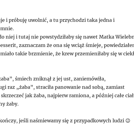
je i próbuję uwolnić, a tu przychodzi taka jedna i
 mnie.
o niej i tutaj nie powstydziłaby się nawet Matka Wieleb
esserit, zaznaczam że ona się wciąż śmieje, powiedział
 miało takie brzmienie, że krew przemieniłaby się w ciek
aba”, śmiech zniknął z jej ust, zaniemówiła,
gi raz „żaba”, straciła panowanie nad sobą, zamiast
skrzeczeć jak żaba, najpierw ramiona, a później całe cia
hy żaby.
 kończy, jeśli naśmiewamy się z przypadkowych ludzi 😉