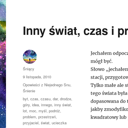
Inny świat, czas i p
Jechałem odpoczą
mógł być.
Autor
Śniący
Słowo „jechałem
Opublikowano
9 listopada, 2010
stacji, przygoto
Kategorie
Opowieści z Niejednego Snu
,
Tylko małe ale 
Śnienie
tego świata była
Tagi
byt
,
czas
,
czasu
,
dar
,
drodze
,
dopasowana do t
góry
,
idea
,
innego
,
inny świat
,
jakby zmodyfiko
lot
,
moc
,
myśl
,
podróż
,
problem
,
przestrzeń
,
kwadratowy lub 
przyjaciel
,
świat
,
ucieczka