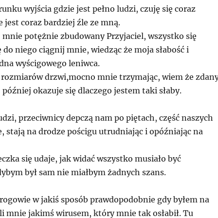
runku wyjścia gdzie jest pełno ludzi, czuję się coraz
e jest coraz bardziej źle ze mną.
 mnie potężnie zbudowany Przyjaciel, wszystko się
 do niego ciągnij mnie, wiedząc że moja słabość i
odna wyścigowego leniwca.
 rozmiarów drzwi,mocno mnie trzymając, wiem że zdan
 później okazuje się dlaczego jestem taki słaby.
udzi, przeciwnicy depczą nam po piętach, część naszych
, stają na drodze pościgu utrudniając i opóźniając na
eczka się udaje, jak widać wszystko musiało być
dybym był sam nie miałbym żadnych szans.
wrogowie w jakiś sposób prawdopodobnie gdy byłem na
li mnie jakimś wirusem, który mnie tak osłabił. Tu