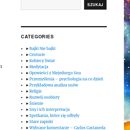
SZUKAJ
CATEGORIES
►
Bajki Nie bajki
►
Centurie
►
Kobiecy Świat
m
►
Medytacja
►
Opowieści z Niejednego Snu
►
Przemyślenia – psychologia na co dzień
►
Przykładowa analiza snów
►
Religie
►
Rozwój osobisty
►
Śnienie
►
Sny i ich interpretacja
►
Spotkania, które się odbyły
►
Stare zapiski
►
Wybrane komentarze – Carlos Castaneda