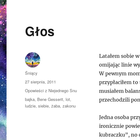
Głos
Latałem sobie w
omijając linie w
Autor
Śniący
W pewnym momen
Opublikowano
27 sierpnia, 2011
przypłaciłem to 
Kategorie
Opowieści z Niejednego Snu
musiałem balans
Tagi
bajka
,
Bene Gesserit
,
lot
,
przechodzili poni
ludzie
,
siebie
,
żaba
,
zakonu
Jedna osoba przy
ironicznie powi
kubraczku”, no c