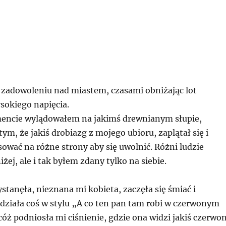
 zadowoleniu nad miastem, czasami obniżając lot
ysokiego napięcia.
cie wylądowałem na jakimś drewnianym słupie,
tym, że jakiś drobiazg z mojego ubioru, zaplątał się i
ować na różne strony aby się uwolnić. Różni ludzie
żej, ale i tak byłem zdany tylko na siebie.
stanęła, nieznana mi kobieta, zaczęła się śmiać i
edziała coś w stylu „A co ten pan tam robi w czerwonym
óż podniosła mi ciśnienie, gdzie ona widzi jakiś czerwo