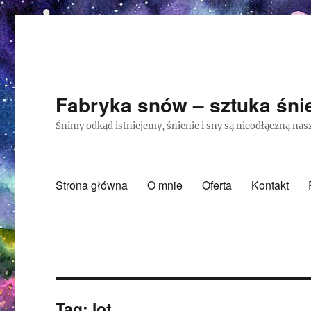
Fabryka snów – sztuka śnie
Śnimy odkąd istniejemy, śnienie i sny są nieodłączną nasz
Strona główna
O mnie
Oferta
Kontakt
Tag:
lot