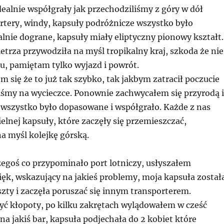
 idealnie współgrały jak przechodziliśmy z góry w dół
rtery, windy, kapsuły podróżnicze wszystko było
lnie dograne, kapsuły miały eliptyczny pionowy kształt.
trza przywodziła na myśl tropikalny kraj, szkoda że nie
, pamiętam tylko wyjazd i powrót.
m się że to już tak szybko, tak jakbym zatracił poczucie
liśmy na wycieczce. Ponownie zachwycałem się przyrodą i
k wszystko było dopasowane i współgrało. Każde z nas
elnej kapsuły, które zaczęły się przemieszczać,
a myśl kolejkę górską.
zegoś co przypominało port lotniczy, usłyszałem
ięk, wskazujący na jakieś problemy, moja kapsuła został
zty i zaczęła poruszać się innym transporterem.
yć kłopoty, po kilku zakrętach wylądowałem w cześć
na jakiś bar, kapsuła podjechała do 2 kobiet które