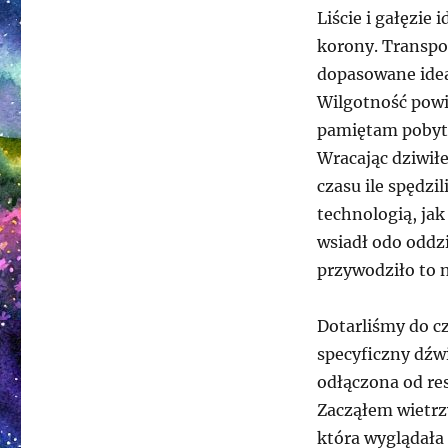
Liście i gałęzie
korony. Transpo
dopasowane idea
Wilgotność powie
pamiętam pobytu
Wracając dziwiłe
czasu ile spędzi
technologią, ja
wsiadł odo oddzi
przywodziło to n
Dotarliśmy do c
specyficzny dźw
odłączona od res
Zacząłem wietrz
która wyglądała 