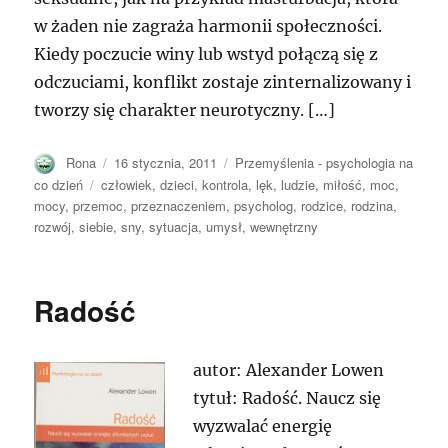
w żaden nie zagraża harmonii społeczności.
Kiedy poczucie winy lub wstyd połączą się z
odczuciami, konflikt zostaje zinternalizowany i
tworzy się charakter neurotyczny. […]
Autor
Opublikowano
Kategorie
Rona
16 stycznia, 2011
Przemyślenia - psychologia na
Tagi
co dzień
człowiek
,
dzieci
,
kontrola
,
lęk
,
ludzie
,
miłość
,
moc
,
mocy
,
przemoc
,
przeznaczeniem
,
psycholog
,
rodzice
,
rodzina
,
rozwój
,
siebie
,
sny
,
sytuacja
,
umysł
,
wewnętrzny
Radość
autor: Alexander Lowen
tytuł: Radość. Naucz się
wyzwalać energię