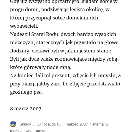
Gdy już wszystko uprzątnięto, siadam sobie w
progu domu, podziwiając lesistą okolicę, w
której przycupnął sobie domek moich
wybawicieli.
Nadeszli Starsi Rodu, dwóch bardzo wysokich
mężczyzn, statecznych jak przystało na głowę
Rodziny, ciekawi byli w jakim jestem stanie.
Byli jak dwie wieże rozmawiające między sobą,
które górowały nade mną.
Na koniec dali mi prezent, zdjęcie ich umysłu, a
przy okazji jakby żart, bo zdjęcie przedstawiało
groźnego psa.
8 marca 2007
Autor
Opublikowano
Kategorie
Tagi
Śniący
30 lipca, 2013
marzec 2007
mentalny
,
rodzina
,
świat
,
umysł