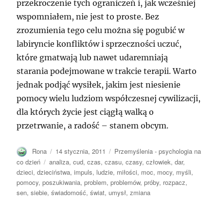
przekroczenie tych ograniczeń i, jak wcześniej
wspomniałem, nie jest to proste. Bez
zrozumienia tego celu można się pogubić w
labiryncie konfliktów i sprzeczności uczuć,
które gmatwają lub nawet udaremniają
starania podejmowane w trakcie terapii. Warto
jednak podjąć wysiłek, jakim jest niesienie
pomocy wielu ludziom współczesnej cywilizacji,
dla których życie jest ciągłą walką o
przetrwanie, a radość – stanem obcym.
Autor
Opublikowano
Kategorie
Rona
14 stycznia, 2011
Przemyślenia - psychologia na
Tagi
co dzień
analiza
,
cud
,
czas
,
czasu
,
czasy
,
człowiek
,
dar
,
dzieci
,
dzieciństwa
,
impuls
,
ludzie
,
miłości
,
moc
,
mocy
,
myśli
,
pomocy
,
poszukiwania
,
problem
,
problemów
,
próby
,
rozpacz
,
sen
,
siebie
,
świadomość
,
świat
,
umysł
,
zmiana