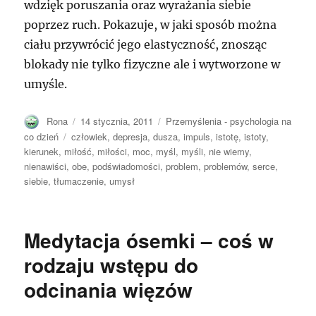
wdzięk poruszania oraz wyrażania siebie
poprzez ruch. Pokazuje, w jaki sposób można
ciału przywrócić jego elastyczność, znosząc
blokady nie tylko fizyczne ale i wytworzone w
umyśle.
Autor
Opublikowano
Kategorie
Rona
14 stycznia, 2011
Przemyślenia - psychologia na
Tagi
co dzień
człowiek
,
depresja
,
dusza
,
impuls
,
istotę
,
istoty
,
kierunek
,
miłość
,
miłości
,
moc
,
myśl
,
myśli
,
nie wiemy
,
nienawiści
,
obe
,
podświadomości
,
problem
,
problemów
,
serce
,
siebie
,
tłumaczenie
,
umysł
Medytacja ósemki – coś w
rodzaju wstępu do
odcinania więzów