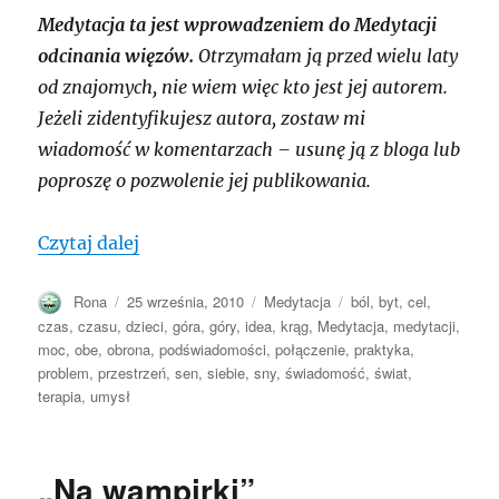
Medytacja ta jest wprowadzeniem do Medytacji
odcinania więzów.
Otrzymałam ją przed wielu laty
od znajomych, nie wiem więc kto jest jej autorem.
Jeżeli zidentyfikujesz autora, zostaw mi
wiadomość w komentarzach – usunę ją z bloga lub
poproszę o pozwolenie jej publikowania.
Medytacja ósemki – coś w rodzaju wstęp
Czytaj dalej
Autor
Opublikowano
Kategorie
Tagi
Rona
25 września, 2010
Medytacja
ból
,
byt
,
cel
,
czas
,
czasu
,
dzieci
,
góra
,
góry
,
idea
,
krąg
,
Medytacja
,
medytacji
,
moc
,
obe
,
obrona
,
podświadomości
,
połączenie
,
praktyka
,
problem
,
przestrzeń
,
sen
,
siebie
,
sny
,
świadomość
,
świat
,
terapia
,
umysł
„Na wampirki”