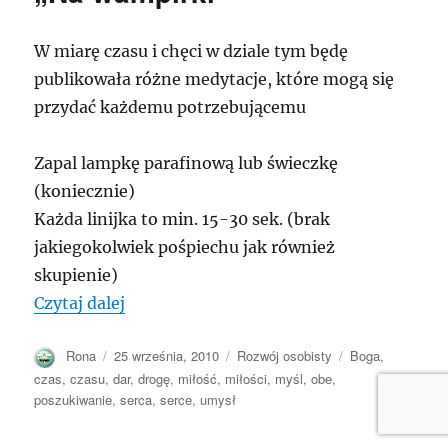
W miarę czasu i chęci w dziale tym będę
publikowała różne medytacje, które mogą się
przydać każdemu potrzebującemu
Zapal lampkę parafinową lub świeczkę
(koniecznie)
Każda linijka to min. 15-30 sek. (brak
jakiegokolwiek pośpiechu jak również
skupienie)
„Na wampirki”
Czytaj dalej
Autor
Opublikowano
Kategorie
Tagi
Rona
25 września, 2010
Rozwój osobisty
Boga
,
czas
,
czasu
,
dar
,
drogę
,
miłość
,
miłości
,
myśl
,
obe
,
poszukiwanie
,
serca
,
serce
,
umysł